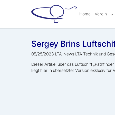
Skip to main content
Skip to page footer
Home
Verein
Su
Sergey Brins Luftschi
05/25/2023
LTA-News LTA Technik und Gese
Dieser Artikel über das Luftschiff „Pathfind
liegt hier in übersetzter Version exklusiv für