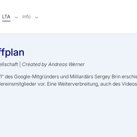
LTA
Info
bmenu for "Verein"
Submenu for "LTA"
Submenu for "Info"
ffplan
llschaft
|
Created by
Andreas Werner
er 1“ des Google-Mitgründers und Milliardärs Sergey Brin ersch
 Vereinsmitglieder vor. Eine Weiterverbreitung, auch des Videos, 