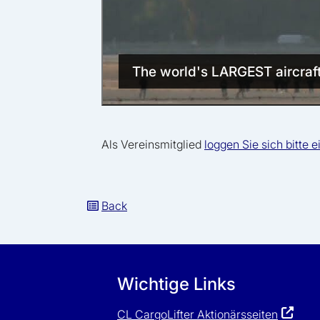
The world's LARGEST aircraft f
Als Vereinsmitglied
loggen Sie sich bitte e
Back
Wichtige Links
CL CargoLifter Aktionärsseiten