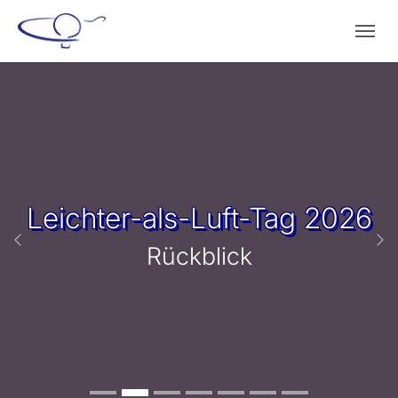
Zum Hauptinhalt springen
Skip to page footer
Leichter-als-Luft-Tag 2026
Zurück
We
Rückblick