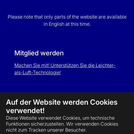
Please note that only parts of the website are available
in English at this time.
Mitglied werden
Machen Sie mit! Unterstützen Sie die Leichter-
als-Luft-Technologie!
Auf der Website werden Cookies
Deutsch
English
verwendet!
Diese Website verwendet Cookies, um technische
© 2003-2026 Initiative Leichter als Luft e.V. | powered
Funktionen sicherzustellen. Wir verwenden Cookies
by
AWIT
with TYPO3
nicht zum Tracken unserer Besucher.